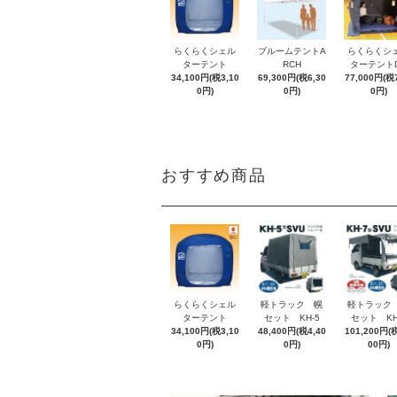
らくらくシェル
ブルームテントA
らくらくシ
ターテント
RCH
ターテント
34,100円(税3,10
69,300円(税6,30
77,000円(税7
0円)
0円)
0円)
おすすめ商品
らくらくシェル
軽トラック 幌
軽トラック
ターテント
セット KH-5
セット KH
34,100円(税3,10
48,400円(税4,40
101,200円(税
0円)
0円)
00円)