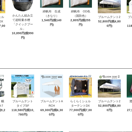
綿帆布 生成
綿帆布 OD色
かんたん組み立
（きなり）
（国防色）
ェル
ブルームテント2
ブ
て超軽量水槽
1,540円(税140
2,805円(税255
DX
52,800円(税4,80
「クイックプー
円)
円)
,00
0円)
11
ル」
10,890円(税990
円)
 幌
ブルームテント
ブルームテントA
らくらくシェル
ブルームテント2
-7
タイプSF
RCH
ターテントDX
52,800円(税4,80
9,2
118,580円(税10,
69,300円(税6,30
77,000円(税7,00
0円)
27
780円)
0円)
0円)