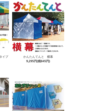
タイプ
かんたんてんと 横幕
9,295円(税845円)