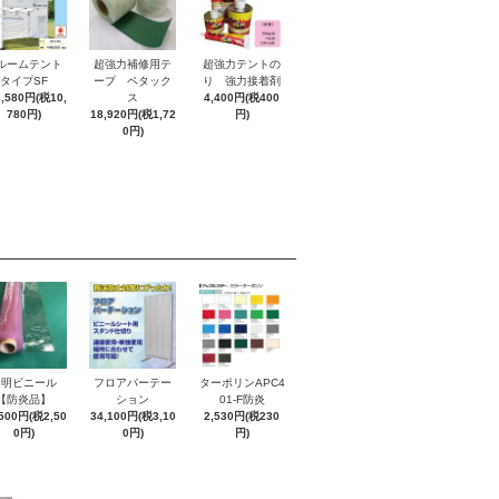
ルームテント
超強力補修用テ
超強力テントの
タイプSF
ープ ペタック
り 強力接着剤
8,580円(税10,
ス
4,400円(税400
780円)
18,920円(税1,72
円)
0円)
透明ビニール
フロアパーテー
ターポリンAPC4
【防炎品】
ション
01-F防炎
,500円(税2,50
34,100円(税3,10
2,530円(税230
0円)
0円)
円)