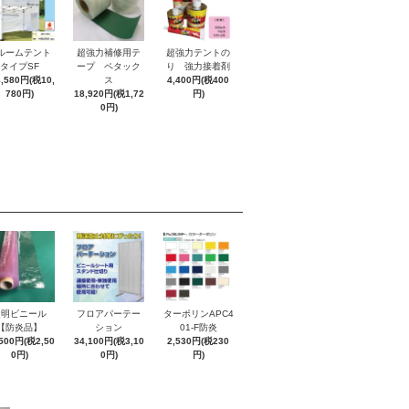
ルームテント
超強力補修用テ
超強力テントの
タイプSF
ープ ペタック
り 強力接着剤
8,580円(税10,
ス
4,400円(税400
780円)
18,920円(税1,72
円)
0円)
透明ビニール
フロアパーテー
ターポリンAPC4
【防炎品】
ション
01-F防炎
,500円(税2,50
34,100円(税3,10
2,530円(税230
0円)
0円)
円)