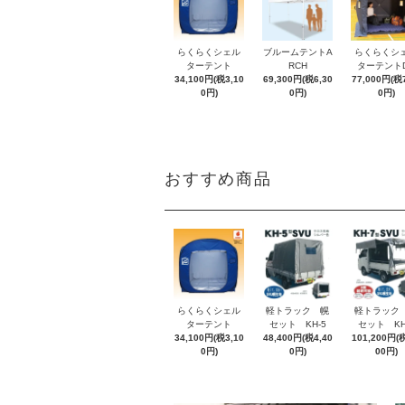
らくらくシェル
ブルームテントA
らくらくシ
ターテント
RCH
ターテント
34,100円(税3,10
69,300円(税6,30
77,000円(税7
0円)
0円)
0円)
おすすめ商品
らくらくシェル
軽トラック 幌
軽トラック
ターテント
セット KH-5
セット KH
34,100円(税3,10
48,400円(税4,40
101,200円(税
0円)
0円)
00円)