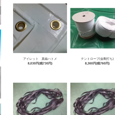
アイレット 真鍮ハトメ
テントロープ(金剛打ち)
8,030円(税730円)
8,360円(税760円)