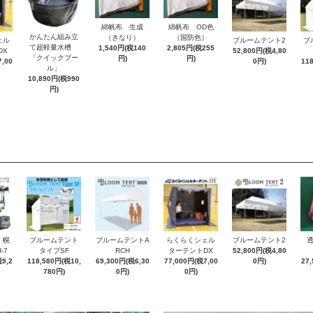
綿帆布 生成
綿帆布 OD色
かんたん組み立
（きなり）
（国防色）
ェル
ブルームテント2
ブ
て超軽量水槽
1,540円(税140
2,805円(税255
DX
52,800円(税4,80
「クイックプー
円)
円)
,00
0円)
11
ル」
10,890円(税990
円)
 幌
ブルームテント
ブルームテントA
らくらくシェル
ブルームテント2
-7
タイプSF
RCH
ターテントDX
52,800円(税4,80
9,2
118,580円(税10,
69,300円(税6,30
77,000円(税7,00
0円)
27
780円)
0円)
0円)