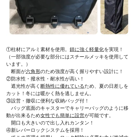
①柱材にアルミ素材を使用。
錆に強く軽量化
を実現！
（一部強度が必要な部分にはスチールメッキを使用して
います。）
断面が
六角形
のため強度が高く握りやすい設計に！
②防水性・撥水性・耐水性が高い！
遮光性が高く
断熱性に優れている
ため、夏の日差しを
カット！冬には暖かく熱を逃しません。
③設営・撤収に便利な収納バッグ付！
バッグ底面のキャスターでキャリーバッグのように移
動が出来るため
女性でも簡単に設営
が可能です。
開口も大きいので出し入れカンタン！
④新レバーロックシステムを採用！