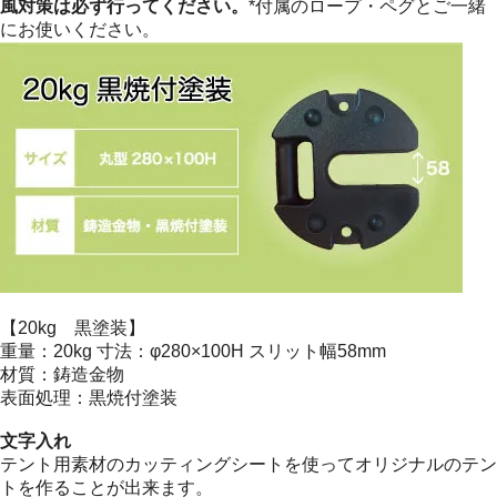
風対策は必ず行ってください。
*付属のロープ・ペグとご一緒
にお使いください。
【20kg 黒塗装】
重量：20kg 寸法：φ280×100H スリット幅58mm
材質：鋳造金物
表面処理：黒焼付塗装
文字入れ
テント用素材のカッティングシートを使ってオリジナルのテン
トを作ることが出来ます。