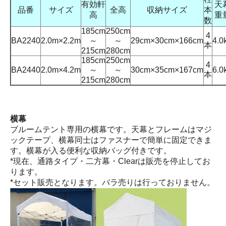
有効軒
天
品番
サイズ
全高
収納サイズ
本
高
重
数
185cm
250cm
4
BA2240
2.0m×2.2m
～
～
29cm×30cm×166cm
4.0
本
215cm
280cm
185cm
250cm
4
BA2440
2.0m×4.2m
～
～
30cm×35cm×167cm
6.0
本
215cm
280cm
横幕
ブルームテント専用の横幕です。天幕とフレームはマジ
ックテープ、横幕同士はファスナーで簡単に固定できま
す。横幕が入る便利な収納バッグ付きです。
*現在、通路タイプ・二方幕・Clearは販売を停止してお
ります。
*セット販売となります。バラ売りは行っておりません。