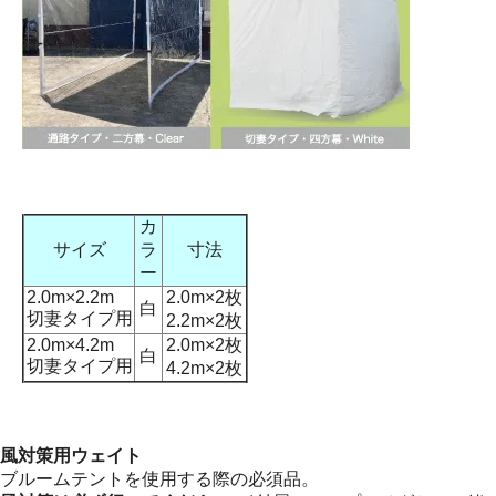
カ
サイズ
ラ
寸法
ー
2.0m×2.2m
2.0m×2枚
白
切妻タイプ用
2.2m×2枚
2.0m×4.2m
2.0m×2枚
白
切妻タイプ用
4.2m×2枚
風対策用ウェイト
ブルームテントを使用する際の必須品。