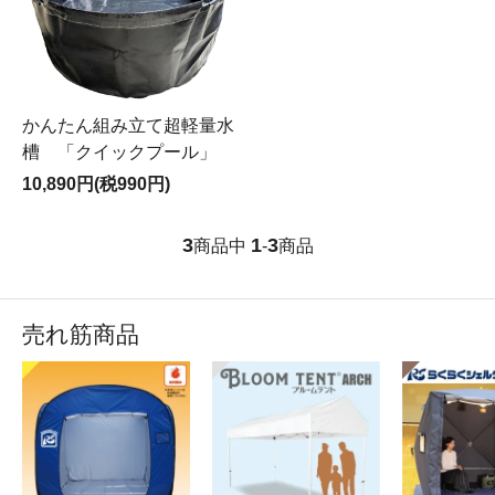
かんたん組み立て超軽量水
槽 「クイックプール」
10,890円(税990円)
3
1
3
商品中
-
商品
売れ筋商品