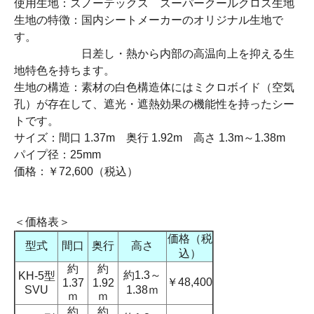
使用生地：スノーテックス スーパークールクロス生地
生地の特徴：国内シートメーカーのオリジナル生地で
す。
日差し・熱から内部の高温向上を抑える生
地特色を持ちます。
生地の構造：素材の白色構造体にはミクロボイド（空気
孔）が存在して、遮光・遮熱効果の機能性を持ったシー
トです。
サイズ：間口 1.37m 奥行 1.92m 高さ 1.3m～1.38m
パイプ径：25mm
価格：￥72,600（税込）
＜価格表＞
価格（税
型式
間口
奥行
高さ
込）
約
約
約1.3～
KH-5型
￥48,400
1.37
1.92
SVU
1.38ｍ
ｍ
ｍ
約
約