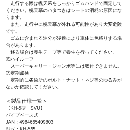
走行する際は幌天幕をしっかりゴムバンドで固定して
ください。幌天幕のバタつきはシートの消耗の原因にな
ります。
また、走行中に幌天幕が外れる可能性があり大変危険
です。
ゴムに含まれる油分が浸透により車体に色移りする場
合があります。
移る場合は養生テープ等で養生を行ってください。
⑥ハイルーフ
スーパーキャリー・ジャンボ等には取付できません。
⑦定期点検
定期的に各箇所のボルト・ナット・ネジ等のゆるみが
ないか確認してください。
＜製品仕様一覧＞
【KH-5型 SVU】
パイプベース式
JAN：4984665409803
型式：KH-5型