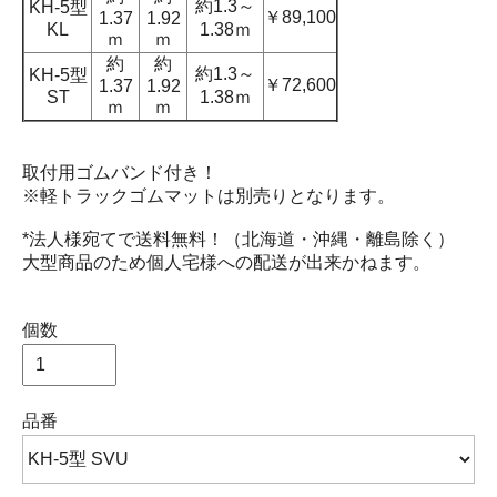
約1.3～
KH-5型
￥89,100
1.37
1.92
KL
1.38ｍ
ｍ
ｍ
約
約
約1.3～
KH-5型
￥72,600
1.37
1.92
ST
1.38ｍ
ｍ
ｍ
取付用ゴムバンド付き！
※軽トラックゴムマットは別売りとなります。
*法人様宛てで送料無料！（北海道・沖縄・離島除く）
大型商品のため個人宅様への配送が出来かねます。
個数
品番