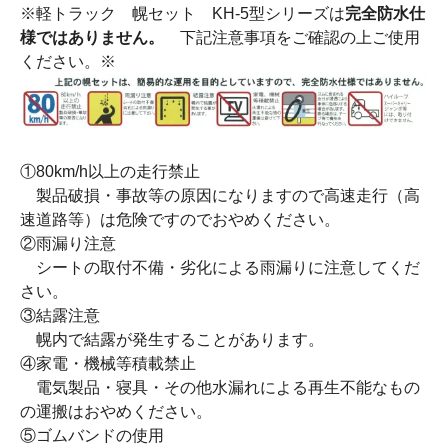
※軽トラック 幌セット KH-5型シリーズは
完全防水仕
様ではありません。
下記注意事項をご確認の上ご使用
ください。※
①80km/h以上の走行禁止
製品破損・事故等の原因になりますので高速走行（高
速道路等）は危険ですのでおやめください。
②雨漏り注意
シートの取付不備・劣化による雨漏りに注意してくだ
さい。
③結露注意
幌内で結露が発生することがあります。
④家電・機械等積載禁止
電気製品・寝具・その他水漏れによる再生不能なもの
の運搬はおやめください。
⑤ゴムバンドの使用