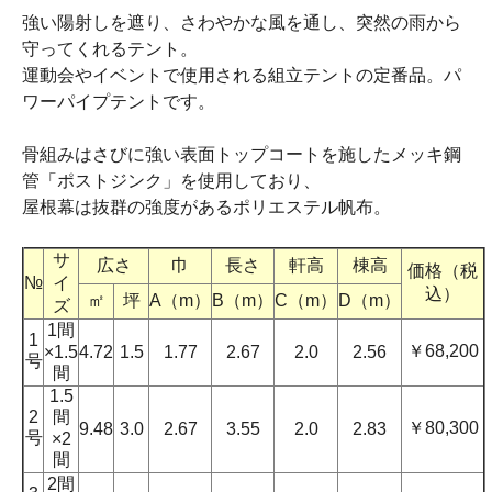
強い陽射しを遮り、さわやかな風を通し、突然の雨から
守ってくれるテント。
運動会やイベントで使用される組立テントの定番品。パ
ワーパイプテントです。
骨組みはさびに強い表面トップコートを施したメッキ鋼
管「ポストジンク」を使用しており、
屋根幕は抜群の強度があるポリエステル帆布。
サ
広さ
巾
長さ
軒高
棟高
価格（税
№
イ
込）
㎡
坪
A（m）
B（m）
C（m）
D（m）
ズ
1間
1
￥68,200
×1.5
4.72
1.5
1.77
2.67
2.0
2.56
号
間
1.5
2
間
￥80,300
9.48
3.0
2.67
3.55
2.0
2.83
号
×2
間
2間