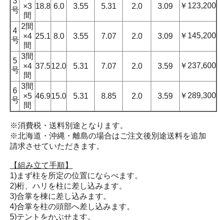
3
￥123,200
×3
18.8
6.0
3.55
5.31
2.0
3.09
号
間
2間
4
￥145,200
×4
25.1
8.0
3.55
7.07
2.0
3.09
号
間
3間
5
￥237,600
×4
37.5
12.0
5.31
7.07
2.0
3.59
号
間
3間
6
￥289,300
×5
46.9
15.0
5.31
8.85
2.0
3.59
号
間
※消費税・送料別途となります。
※北海道・沖縄・離島の場合はご注文後別途送料を追加
請求させていただきます。
【組み立て手順】
1)まず柱を所定の位置にならべます。
2)桁、ハリを柱に差し込みます。
3)合掌を棟に差し込みます。
4)合掌を柱の頭部へ差し込みます。
5)テントをかぶせます。